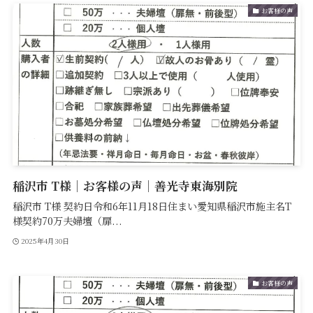
お客様の声
稲沢市 T様｜お客様の声｜善光寺東海別院
稲沢市 T様 契約日令和6年11月18日住まい愛知県稲沢市施主名T
様契約70万夫婦壇（扉...
2025年4月30日
お客様の声