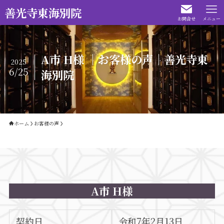
善光寺東海別院
お問合せ
メニュー
A市 H様 ｜お客様の声｜善光寺東
2025
6/25
海別院
ホーム
お客様の声
A市 H様
契約日
令和7年2月13日