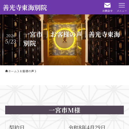
善光寺東海別院
お問合せ
メニュー
一宮市 ｜お客様の声｜善光寺東海
2026
5/23
別院
ホーム
お客様の声
一宮市M様
契約日
令和8年4月29日