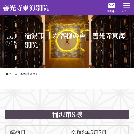
善光寺東海別院
お問合せ
メニュー
稲沢市 ｜お客様の声｜善光寺東海
2026
7/05
別院
ホーム
お客様の声
稲沢市S様
契約日
令和8年5月5日