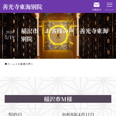
善光寺東海別院
お問合せ
メニュー
稲沢市 ｜お客様の声｜善光寺東海
2026
5/19
別院
ホーム
お客様の声
稲沢市M様
契約日
令和8年4月11日