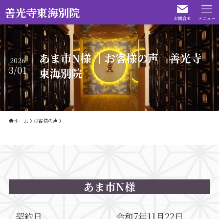
善光寺東海別院
お問合せ
メニュー
あま市N様 ｜お客様の声｜善光寺
2026
3/01
東海別院
ホーム
お客様の声
あま市N様
契約日
令和7年11月22日