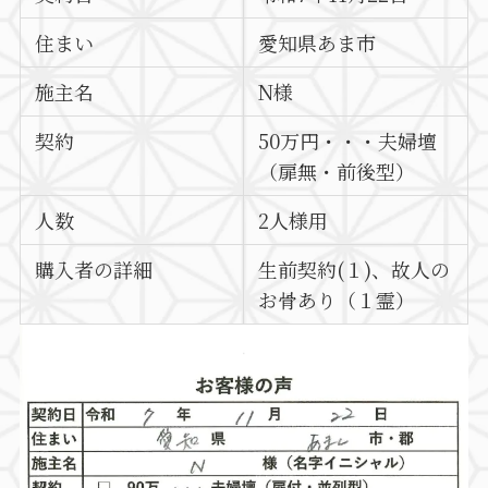
住まい
愛知県あま市
施主名
N様
契約
50万円・・・夫婦壇
（扉無・前後型）
人数
2人様用
購入者の詳細
生前契約(１)、故人の
お骨あり（１霊）