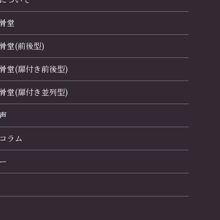
骨堂
骨堂(前後型)
骨堂(扉付き前後型)
骨堂(扉付き並列型)
声
コラム
ー