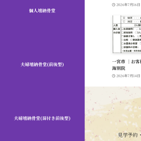
2026年7月16日
個人壇納骨堂
一宮市 ｜お
夫婦壇納骨堂(前後型)
海別院
2026年7月14日
夫婦壇納骨堂(扉付き前後型)
見学予約