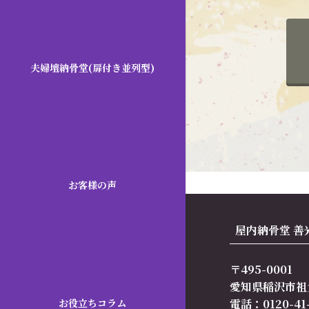
夫婦壇納骨堂(扉付き並列型)
お客様の声
屋内納骨堂 善
〒495-0001
愛知県稲沢市祖
電話：0120-41-
お役立ちコラム