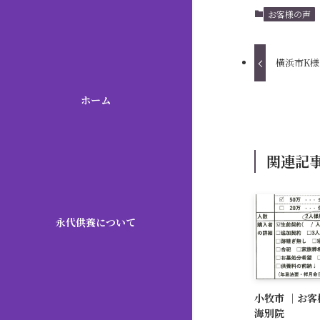
お客様の声
横浜市K様
ホーム
関連記
永代供養について
小牧市 ｜お
海別院