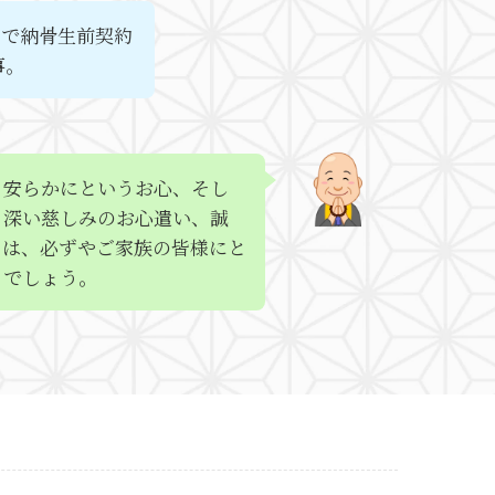
くで納骨生前契約
事。
も安らかにというお心、そし
う深い慈しみのお心遣い、誠
ちは、必ずやご家族の皆様にと
とでしょう。