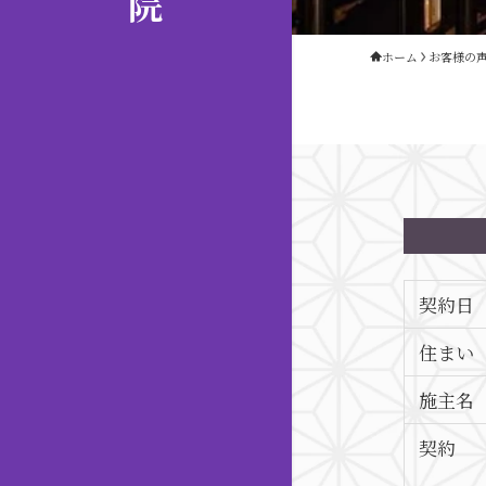
ホーム
お客様の
契約日
住まい
施主名
契約