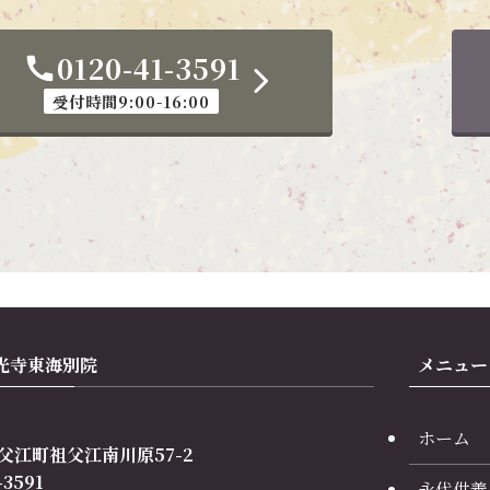
0120-41-3591
受付時間9:00-16:00
光寺東海別院
メニュー
ホーム
父江町祖父江南川原57-2
3591
永代供養