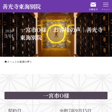
善光寺東海別院
お問合せ
メニュー
一宮市O様 ｜お客様の声｜善光寺
2026
3/01
東海別院
ホーム
お客様の声
一宮市O様
契約日
令和7年9月15日